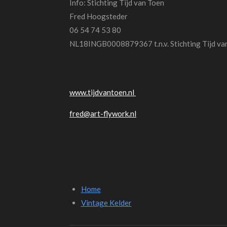
Info: Stichti
Fred Hoog
06 54 74 
NL18INGB0008879367 
prijsindicatie : €
www.tijdvantoen.nl
fred@art-flywork.nl
Home
Vintage Kelder