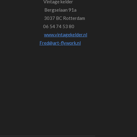
tage kelder
laan 91a
Rotterdam
n 06 54 74 53 80
www.vintagekelder.nl
otterdam
Fred@art-flywork.nl