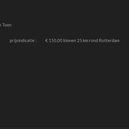
ng Tijd van Toen Vin
steder Bergse
53 80 3037 BC 
t.n.v. Stichting Tijd van Toe
 150,00 binnen 25 km rond R